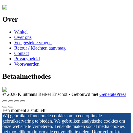
Over
Winkel
Over ons
Veelgestelde vragen
Retour / Klachten aanvraag
Contact
Privacybeleid
Voorwaarden
Betaalmethodes
© 2026 Kluitmans Berkel-Enschot
• Gebouwd met
GeneratePress
Een moment alstublieft
Wij gebruiken functionele cookies om u een optimale
gebruikservaring te bieden. We gebruiken analytische cookies om
onze website te verbeteren. Tenslotte maken social media cookies
het mogelijk om informatie eenvoudig te delen. Door gebruik te