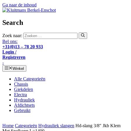
Ga naar de inhoud
Search
Zoek naar:
Bel ons:
+31(0)13 – 78 20 933
Login /
Registreren
-
Winkel
Alle Categorieën
Chassis
Giekdelen
Electra
Hydrauliek
Afdichtsets
Gebruikt
Home
Categorieën
Hydrauliek slangen
Hd-slang 3/8″ Jkb Klem
Met Snelkopp L=1400