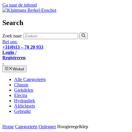
Ga naar de inhoud
Search
Zoek naar:
Bel ons:
+31(0)13 – 78 20 933
Login /
Registreren
-
Winkel
Alle Categorieën
Chassis
Giekdelen
Electra
Hydrauliek
Afdichtsets
Gebruikt
Home
Categorieën
Oplegger
Hoogteregelklep