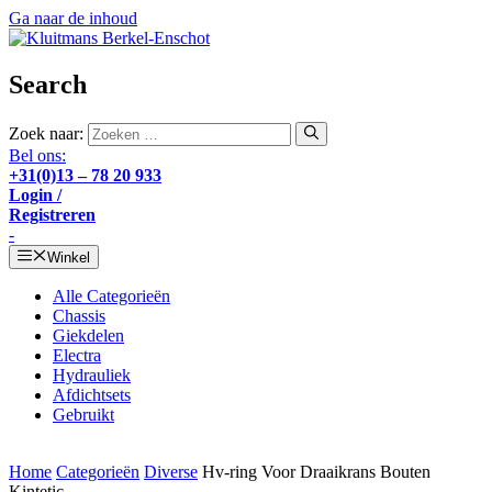
Ga naar de inhoud
Search
Zoek naar:
Bel ons:
+31(0)13 – 78 20 933
Login /
Registreren
-
Winkel
Alle Categorieën
Chassis
Giekdelen
Electra
Hydrauliek
Afdichtsets
Gebruikt
Home
Categorieën
Diverse
Hv-ring Voor Draaikrans Bouten
Kintetic