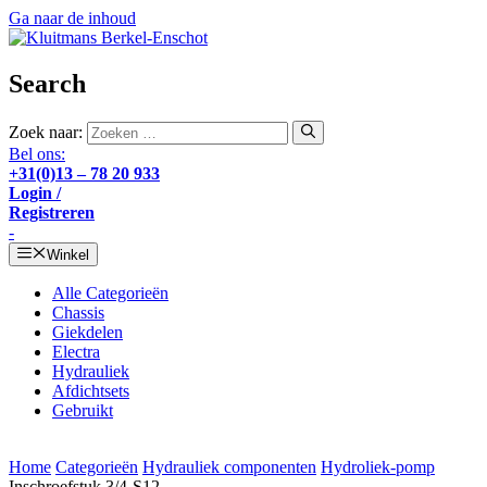
Ga naar de inhoud
Search
Zoek naar:
Bel ons:
+31(0)13 – 78 20 933
Login /
Registreren
-
Winkel
Alle Categorieën
Chassis
Giekdelen
Electra
Hydrauliek
Afdichtsets
Gebruikt
Home
Categorieën
Hydrauliek componenten
Hydroliek-pomp
Inschroefstuk 3/4-S12