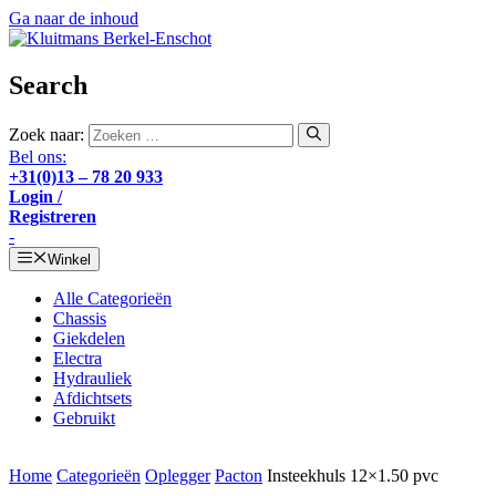
Ga naar de inhoud
Search
Zoek naar:
Bel ons:
+31(0)13 – 78 20 933
Login /
Registreren
-
Winkel
Alle Categorieën
Chassis
Giekdelen
Electra
Hydrauliek
Afdichtsets
Gebruikt
Home
Categorieën
Oplegger
Pacton
Insteekhuls 12×1.50 pvc