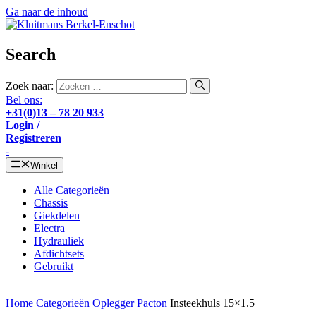
Ga naar de inhoud
Search
Zoek naar:
Bel ons:
+31(0)13 – 78 20 933
Login /
Registreren
-
Winkel
Alle Categorieën
Chassis
Giekdelen
Electra
Hydrauliek
Afdichtsets
Gebruikt
Home
Categorieën
Oplegger
Pacton
Insteekhuls 15×1.5