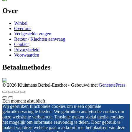
Over
Winkel
Over ons
Veelgestelde vragen
Retour / Klachten aanvraag
Contact
Privacybeleid
Voorwaarden
Betaalmethodes
© 2026 Kluitmans Berkel-Enschot
• Gebouwd met
GeneratePress
Een moment alstublieft
Wij gebruiken functionele cookies om u een optimale
gebruikservaring te bieden. We gebruiken analytische cookies om
onze website te verbeteren. Tenslotte maken social media cookies
het mogelijk om informatie eenvoudig te delen. Door gebruik te
maken van deze website gaat u akkoord met het plaatsen van deze