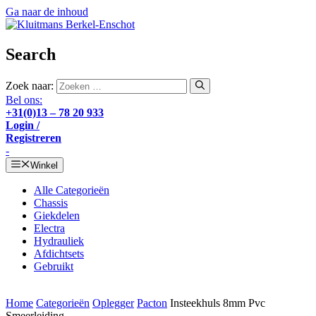
Ga naar de inhoud
Search
Zoek naar:
Bel ons:
+31(0)13 – 78 20 933
Login /
Registreren
-
Winkel
Alle Categorieën
Chassis
Giekdelen
Electra
Hydrauliek
Afdichtsets
Gebruikt
Home
Categorieën
Oplegger
Pacton
Insteekhuls 8mm Pvc
Smeerleiding