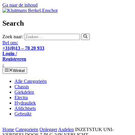
Ga naar de inhoud
Search
Zoek naar:
Bel ons:
+31(0)13 – 78 20 933
Login /
Registreren
-
Winkel
Alle Categorieën
Chassis
Giekdelen
Electra
Hydrauliek
Afdichtsets
Gebruikt
Home
Categorieën
Oplegger
Asdelen
INZETSTUK UNI-
VERDEELDOOS 7-PLG 24N VERLICHT