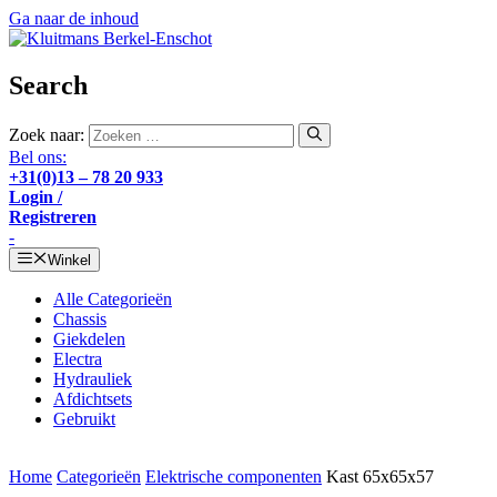
Ga naar de inhoud
Search
Zoek naar:
Bel ons:
+31(0)13 – 78 20 933
Login /
Registreren
-
Winkel
Alle Categorieën
Chassis
Giekdelen
Electra
Hydrauliek
Afdichtsets
Gebruikt
Home
Categorieën
Elektrische componenten
Kast 65x65x57