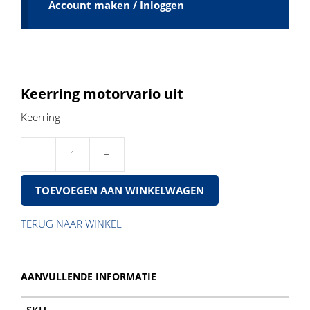
Account maken / Inloggen
Keerring motorvario uit
Keerring
Keerring
motorvario
TOEVOEGEN AAN WINKELWAGEN
uit
aantal
TERUG NAAR WINKEL
AANVULLENDE INFORMATIE