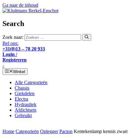
Ga naar de inhoud
Search
Zoek naar:
Bel ons:
+31(0)13 – 78 20 933
Login /
Registreren
-
Winkel
Alle Categorieën
Chassis
Giekdelen
Electra
Hydrauliek
Afdichtsets
Gebruikt
Home
Categorieën
Oplegger
Pacton
Kentekenlamp kennis zwart