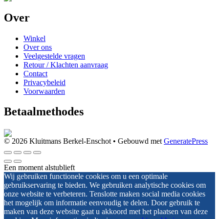
Over
Winkel
Over ons
Veelgestelde vragen
Retour / Klachten aanvraag
Contact
Privacybeleid
Voorwaarden
Betaalmethodes
© 2026 Kluitmans Berkel-Enschot
• Gebouwd met
GeneratePress
Een moment alstublieft
Wij gebruiken functionele cookies om u een optimale
gebruikservaring te bieden. We gebruiken analytische cookies om
onze website te verbeteren. Tenslotte maken social media cookies
het mogelijk om informatie eenvoudig te delen. Door gebruik te
maken van deze website gaat u akkoord met het plaatsen van deze