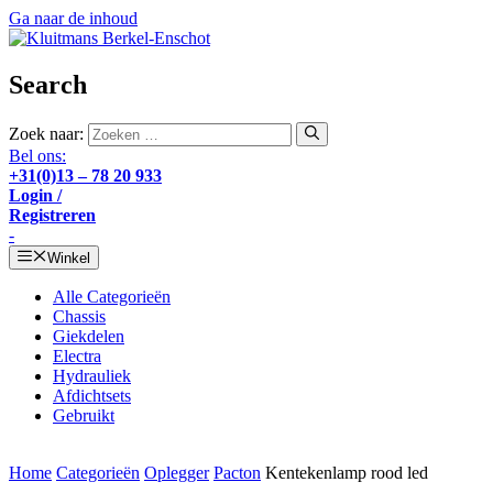
Ga naar de inhoud
Search
Zoek naar:
Bel ons:
+31(0)13 – 78 20 933
Login /
Registreren
-
Winkel
Alle Categorieën
Chassis
Giekdelen
Electra
Hydrauliek
Afdichtsets
Gebruikt
Home
Categorieën
Oplegger
Pacton
Kentekenlamp rood led