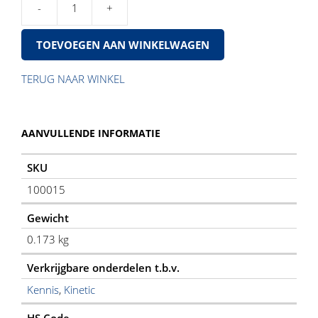
Km
12
TOEVOEGEN AAN WINKELWAGEN
Moer
aantal
TERUG NAAR WINKEL
AANVULLENDE INFORMATIE
SKU
100015
Gewicht
0.173 kg
Verkrijgbare onderdelen t.b.v.
Kennis
,
Kinetic
HS Code