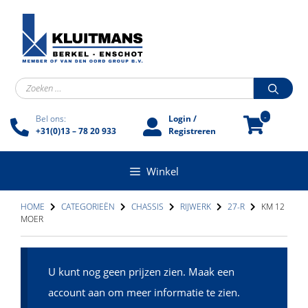
Ga
naar
de
inhoud
Zoek
naar:
-
Bel ons:
Login /
+31(0)13 – 78 20 933
Registreren
Winkel
HOME
CATEGORIEËN
CHASSIS
RIJWERK
27-R
KM 12
MOER
U kunt nog geen prijzen zien. Maak een
account aan om meer informatie te zien.