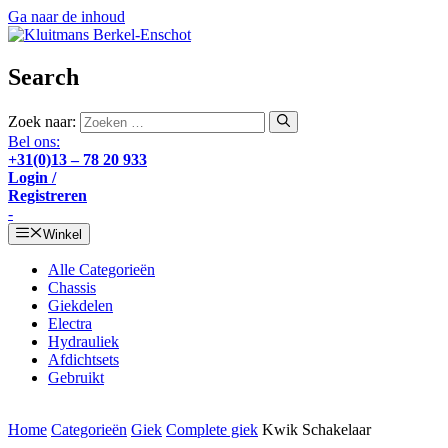
Ga naar de inhoud
Search
Zoek naar:
Bel ons:
+31(0)13 – 78 20 933
Login /
Registreren
-
Winkel
Alle Categorieën
Chassis
Giekdelen
Electra
Hydrauliek
Afdichtsets
Gebruikt
Home
Categorieën
Giek
Complete giek
Kwik Schakelaar