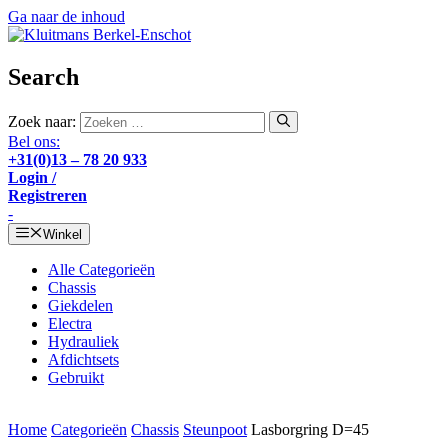
Ga naar de inhoud
Search
Zoek naar:
Bel ons:
+31(0)13 – 78 20 933
Login /
Registreren
-
Winkel
Alle Categorieën
Chassis
Giekdelen
Electra
Hydrauliek
Afdichtsets
Gebruikt
Home
Categorieën
Chassis
Steunpoot
Lasborgring D=45