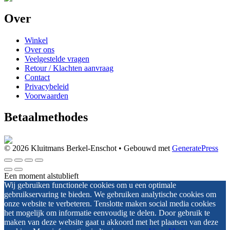
Over
Winkel
Over ons
Veelgestelde vragen
Retour / Klachten aanvraag
Contact
Privacybeleid
Voorwaarden
Betaalmethodes
© 2026 Kluitmans Berkel-Enschot
• Gebouwd met
GeneratePress
Een moment alstublieft
Wij gebruiken functionele cookies om u een optimale
gebruikservaring te bieden. We gebruiken analytische cookies om
onze website te verbeteren. Tenslotte maken social media cookies
het mogelijk om informatie eenvoudig te delen. Door gebruik te
maken van deze website gaat u akkoord met het plaatsen van deze