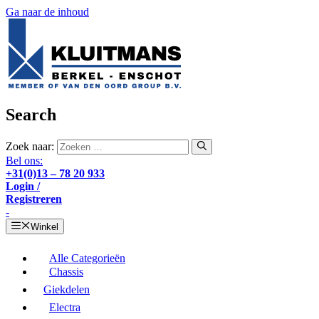
Ga naar de inhoud
Search
Zoek naar:
Bel ons:
+31(0)13 – 78 20 933
Login /
Registreren
-
Winkel
Alle Categorieën
Chassis
Giekdelen
Electra