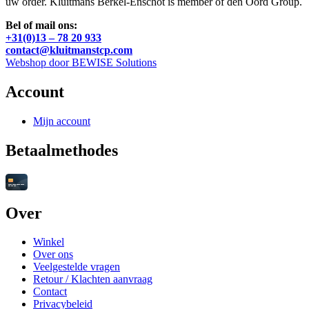
uw order. Kluitmans Berkel-Enschot is member of den Oord Group.
Bel of mail ons:
+31(0)13 – 78 20 933
contact@kluitmanstcp.com
Webshop door BEWISE Solutions
Account
Mijn account
Betaalmethodes
Over
Winkel
Over ons
Veelgestelde vragen
Retour / Klachten aanvraag
Contact
Privacybeleid