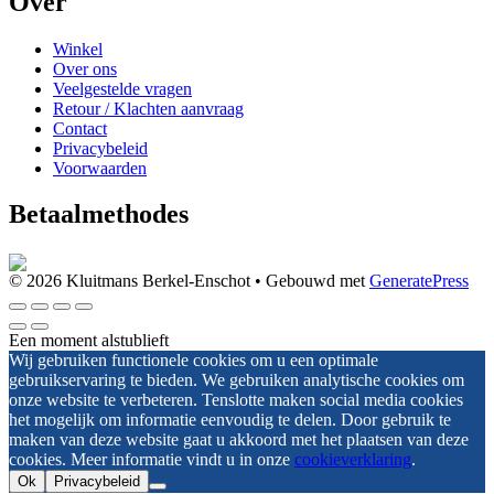
Over
Winkel
Over ons
Veelgestelde vragen
Retour / Klachten aanvraag
Contact
Privacybeleid
Voorwaarden
Betaalmethodes
© 2026 Kluitmans Berkel-Enschot
• Gebouwd met
GeneratePress
Een moment alstublieft
Wij gebruiken functionele cookies om u een optimale
gebruikservaring te bieden. We gebruiken analytische cookies om
onze website te verbeteren. Tenslotte maken social media cookies
het mogelijk om informatie eenvoudig te delen. Door gebruik te
maken van deze website gaat u akkoord met het plaatsen van deze
cookies. Meer informatie vindt u in onze
cookieverklaring
.
Ok
Privacybeleid