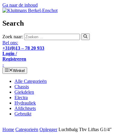
Ga naar de inhoud
Search
Zoek naar:
Bel ons:
+31(0)13 – 78 20 933
Login /
Registreren
-
Winkel
Alle Categorieën
Chassis
Giekdelen
Electra
Hydrauliek
Afdichtsets
Gebruikt
Home
Categorieën
Oplegger
Luchtbalg Tbv Liftas G1/4″