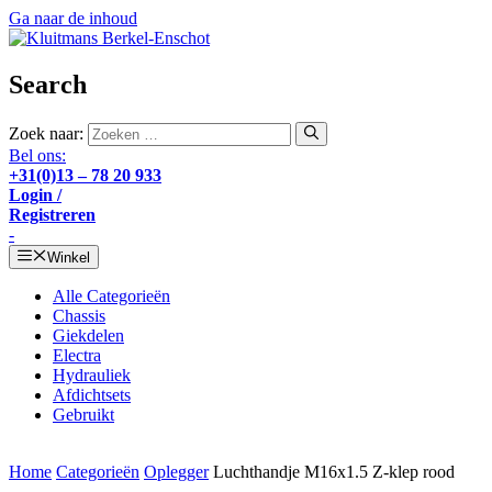
Ga naar de inhoud
Search
Zoek naar:
Bel ons:
+31(0)13 – 78 20 933
Login /
Registreren
-
Winkel
Alle Categorieën
Chassis
Giekdelen
Electra
Hydrauliek
Afdichtsets
Gebruikt
Home
Categorieën
Oplegger
Luchthandje M16x1.5 Z-klep rood