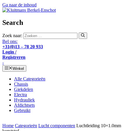
Ga naar de inhoud
Search
Zoek naar:
Bel ons:
+31(0)13 – 78 20 933
Login /
Registreren
-
Winkel
Alle Categorieën
Chassis
Giekdelen
Electra
Hydrauliek
Afdichtsets
Gebruikt
Home
Categorieën
Lucht componenten
Luchtleiding 10×1.0mm
kunststof