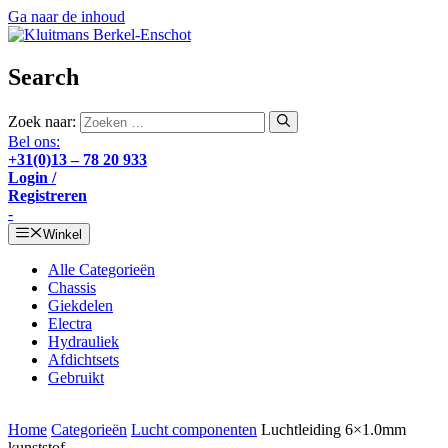
Ga naar de inhoud
Search
Zoek naar:
Bel ons:
+31(0)13 – 78 20 933
Login /
Registreren
-
Winkel
Alle Categorieën
Chassis
Giekdelen
Electra
Hydrauliek
Afdichtsets
Gebruikt
Home
Categorieën
Lucht componenten
Luchtleiding 6×1.0mm
kunststof