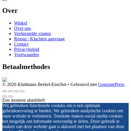
Over
Winkel
Over ons
Veelgestelde vragen
Retour / Klachten aanvraag
Contact
Privacybeleid
Voorwaarden
Betaalmethodes
© 2026 Kluitmans Berkel-Enschot
• Gebouwd met
GeneratePress
Een moment alstublieft
Wij gebruiken functionele cookies om u een optimale
gebruikservaring te bieden. We gebruiken analytische cookies om
onze website te verbeteren. Tenslotte maken social media cookies
het mogelijk om informatie eenvoudig te delen. Door gebruik te
maken van deze website gaat u akkoord met het plaatsen van deze