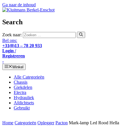
Ga naar de inhoud
Search
Zoek naar:
Bel ons:
+31(0)13 – 78 20 933
Login /
Registreren
-
Winkel
Alle Categorieën
Chassis
Giekdelen
Electra
Hydrauliek
Afdichtsets
Gebruikt
Home
Categorieën
Oplegger
Pacton
Mark-lamp Led Rood Hella