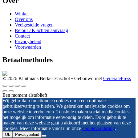
Over
Winkel
Over ons
Veelgestelde vragen
Retour / Klachten aanvraag
Contact
Privacybeleid
Voorwaarden
Betaalmethodes
© 2026 Kluitmans Berkel-Enschot
• Gebouwd met
GeneratePress
Een moment alstublieft
Wij gebruiken functionele cookies om u een optimale
gebruikservaring te bieden. We gebruiken analytische cookies om
onze website te verbeteren. Tenslotte maken social media cookies
het mogelijk om informatie eenvoudig te delen. Door gebruik te
maken van deze website gaat u akkoord met het plaatsen van deze
cookies. Meer informatie vindt u in onze
cookieverklaring
.
Ok
Privacybeleid