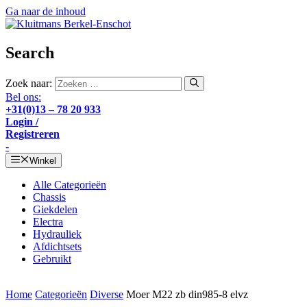
Ga naar de inhoud
Search
Zoek naar:
Bel ons:
+31(0)13 – 78 20 933
Login /
Registreren
-
Winkel
Alle Categorieën
Chassis
Giekdelen
Electra
Hydrauliek
Afdichtsets
Gebruikt
Home
Categorieën
Diverse
Moer M22 zb din985-8 elvz