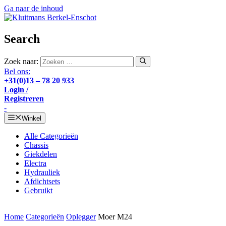
Ga naar de inhoud
Search
Zoek naar:
Bel ons:
+31(0)13 – 78 20 933
Login /
Registreren
-
Winkel
Alle Categorieën
Chassis
Giekdelen
Electra
Hydrauliek
Afdichtsets
Gebruikt
Home
Categorieën
Oplegger
Moer M24