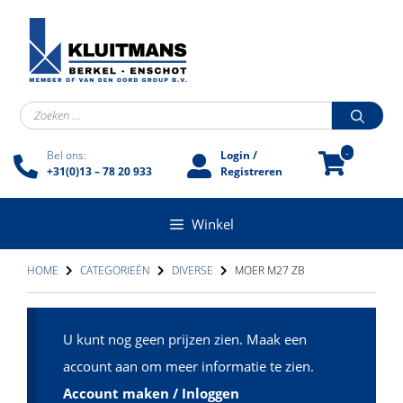
Ga
naar
de
inhoud
Zoek
naar:
-
Bel ons:
Login /
+31(0)13 – 78 20 933
Registreren
Winkel
HOME
CATEGORIEËN
DIVERSE
MOER M27 ZB
U kunt nog geen prijzen zien. Maak een
account aan om meer informatie te zien.
Account maken / Inloggen