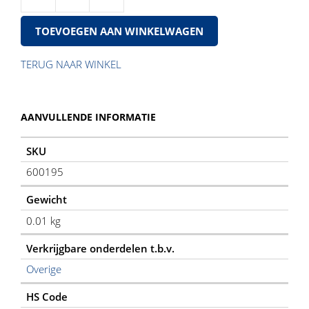
Moer
M27
TOEVOEGEN AAN WINKELWAGEN
zb
aantal
TERUG NAAR WINKEL
AANVULLENDE INFORMATIE
SKU
600195
Gewicht
0.01 kg
Verkrijgbare onderdelen t.b.v.
Overige
HS Code