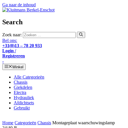
Ga naar de inhoud
Search
Zoek naar:
Bel ons:
+31(0)13 – 78 20 933
Login /
Registreren
-
Winkel
Alle Categorieën
Chassis
Giekdelen
Electra
Hydrauliek
Afdichtsets
Gebruikt
Home
Categorieën
Chassis
Montageplaat waarschuwingslamp
24/40-R