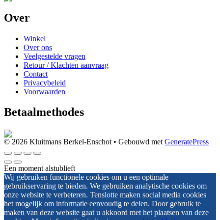
Over
Winkel
Over ons
Veelgestelde vragen
Retour / Klachten aanvraag
Contact
Privacybeleid
Voorwaarden
Betaalmethodes
© 2026 Kluitmans Berkel-Enschot
• Gebouwd met
GeneratePress
Een moment alstublieft
Wij gebruiken functionele cookies om u een optimale
gebruikservaring te bieden. We gebruiken analytische cookies om
onze website te verbeteren. Tenslotte maken social media cookies
het mogelijk om informatie eenvoudig te delen. Door gebruik te
maken van deze website gaat u akkoord met het plaatsen van deze