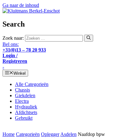
Ga naar de inhoud
Search
Zoek naar:
Bel ons:
+31(0)13 – 78 20 933
Login /
Registreren
-
Winkel
Alle Categorieën
Chassis
Giekdelen
Electra
Hydrauliek
Afdichtsets
Gebruikt
Home
Categorieën
Oplegger
Asdelen
Naafdop bpw