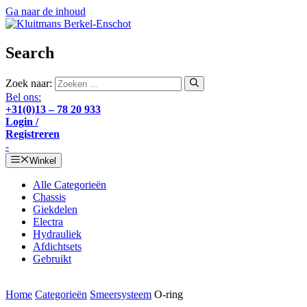
Ga naar de inhoud
Search
Zoek naar:
Bel ons:
+31(0)13 – 78 20 933
Login /
Registreren
-
Winkel
Alle Categorieën
Chassis
Giekdelen
Electra
Hydrauliek
Afdichtsets
Gebruikt
Home
Categorieën
Smeersysteem
O-ring