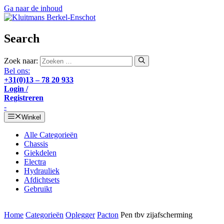
Ga naar de inhoud
Search
Zoek naar:
Bel ons:
+31(0)13 – 78 20 933
Login /
Registreren
-
Winkel
Alle Categorieën
Chassis
Giekdelen
Electra
Hydrauliek
Afdichtsets
Gebruikt
Home
Categorieën
Oplegger
Pacton
Pen tbv zijafscherming