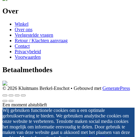
Over
Winkel
Over ons
Veelgestelde vragen
Retour / Klachten aanvraag
Contact
Privacybeleid
Voorwaarden
Betaalmethodes
© 2026 Kluitmans Berkel-Enschot
• Gebouwd met
GeneratePress
Een moment alstublieft
Wij gebruiken functionele cookies om u een optimale
gebruikservaring te bieden. We gebruiken analytische cookies om
onze website te verbeteren. Tenslotte maken social media cookies
het mogelijk om informatie eenvoudig te delen. Door gebruik te
maken van deze website gaat u akkoord met het plaatsen van deze