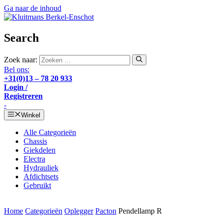
Ga naar de inhoud
Search
Zoek naar:
Bel ons:
+31(0)13 – 78 20 933
Login /
Registreren
-
Winkel
Alle Categorieën
Chassis
Giekdelen
Electra
Hydrauliek
Afdichtsets
Gebruikt
Home
Categorieën
Oplegger
Pacton
Pendellamp R