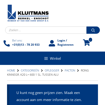
Ga
naar
de
inhoud
Zoek
naar:
-
Bel ons:
Login /
+31(0)13 – 78 20 933
Registreren
Winkel
HOME
CATEGORIEËN
OPLEGGER
PACTON
RONG
KINNEGR. K20 L= 600 1 SL. TUSSEN ALU
U kunt nog geen prijzen zien. Maak een
account aan om meer informatie te zien.