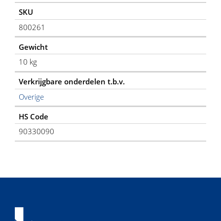
aantal
SKU
800261
Gewicht
10 kg
Verkrijgbare onderdelen t.b.v.
Overige
HS Code
90330090