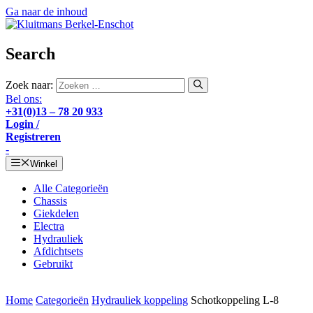
Ga naar de inhoud
Search
Zoek naar:
Bel ons:
+31(0)13 – 78 20 933
Login /
Registreren
-
Winkel
Alle Categorieën
Chassis
Giekdelen
Electra
Hydrauliek
Afdichtsets
Gebruikt
Home
Categorieën
Hydrauliek koppeling
Schotkoppeling L-8