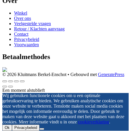
Over
Winkel
Over ons
Veelgestelde vragen
Retour / Klachten aanvraag
Contact
Privacybeleid
Voorwaarden
Betaalmethodes
© 2026 Kluitmans Berkel-Enschot
• Gebouwd met
GeneratePress
Een moment alstublieft
Wij gebruiken functionele cookies om u een optimale
gebruikservaring te bieden. We gebruiken analytische cookies om
onze website te verbeteren. Tenslotte maken social media cookies
het mogelijk om informatie eenvoudig te delen. Door gebruik te
maken van deze website gaat u akkoord met het plaatsen van deze
cookies. Meer informatie vindt u in onze
cookieverklaring
.
Ok
Privacybeleid