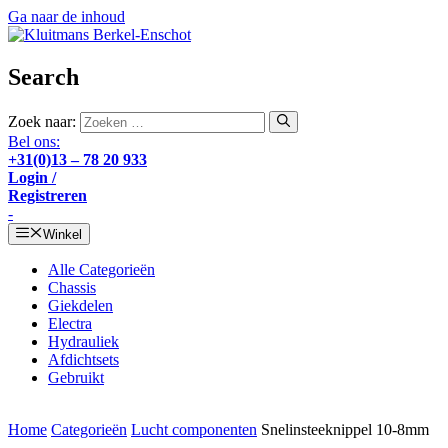
Ga naar de inhoud
Search
Zoek naar:
Bel ons:
+31(0)13 – 78 20 933
Login /
Registreren
-
Winkel
Alle Categorieën
Chassis
Giekdelen
Electra
Hydrauliek
Afdichtsets
Gebruikt
Home
Categorieën
Lucht componenten
Snelinsteeknippel 10-8mm