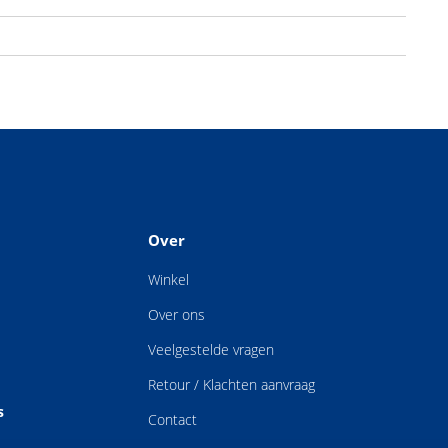
Over
Winkel
Over ons
Veelgestelde vragen
Retour / Klachten aanvraag
s
Contact