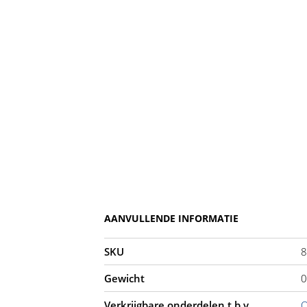
AANVULLENDE INFORMATIE
SKU
8
Gewicht
0
Verkrijgbare onderdelen t.b.v.
O