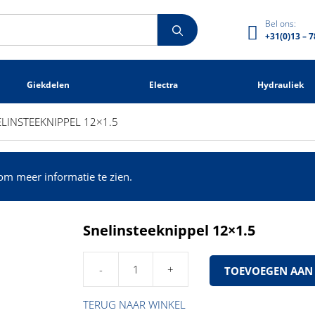
Bel ons:
+31(0)13 – 7
Giekdelen
Electra
Hydrauliek
LINSTEEKNIPPEL 12×1.5
om meer informatie te zien.
Snelinsteeknippel 12×1.5
TOEVOEGEN AAN
Snelinsteeknippel
12x1.5
TERUG NAAR WINKEL
aantal