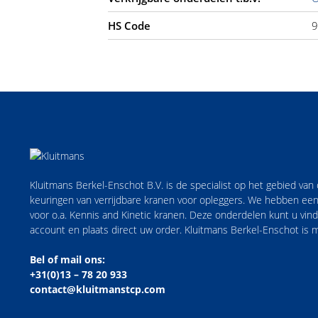
HS Code
9
Kluitmans Berkel-Enschot B.V. is de specialist op het gebied va
keuringen van verrijdbare kranen voor opleggers. We hebben een
voor o.a. Kennis and Kinetic kranen. Deze onderdelen kunt u vi
account en plaats direct uw order. Kluitmans Berkel-Enschot is
Bel of mail ons:
+31(0)13 – 78 20 933
contact@kluitmanstcp.com