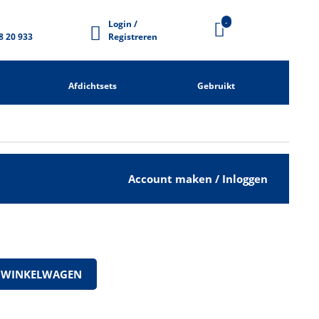
-
Login /
8 20 933
Registreren
Afdichtsets
Gebruikt
Account maken / Inloggen
 WINKELWAGEN