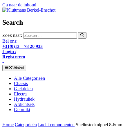
Ga naar de inhoud
Search
Zoek naar:
Bel ons:
+31(0)13 – 78 20 933
Login /
Registreren
-
Winkel
Alle Categorieën
Chassis
Giekdelen
Electra
Hydrauliek
Afdichtsets
Gebruikt
Home
Categorieën
Lucht componenten
Snelinsteeknippel 8-6mm