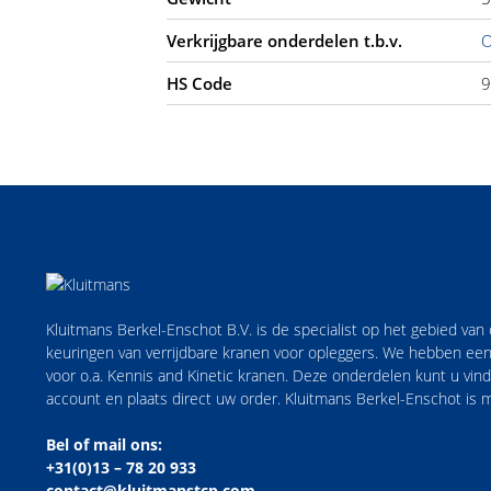
Verkrijgbare onderdelen t.b.v.
O
HS Code
9
Kluitmans Berkel-Enschot B.V. is de specialist op het gebied va
keuringen van verrijdbare kranen voor opleggers. We hebben een
voor o.a. Kennis and Kinetic kranen. Deze onderdelen kunt u vi
account en plaats direct uw order. Kluitmans Berkel-Enschot is
Bel of mail ons:
+31(0)13 – 78 20 933
contact@kluitmanstcp.com