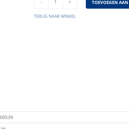
TOEVOEGEN AAN
Spatbord
Pacton
TERUG NAAR WINKEL
Nieuw
Type
aantal
00539
 kg