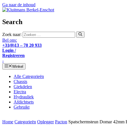
Ga naar de inhoud
Search
Zoek naar:
Bel ons:
+31(0)13 – 78 20 933
Login /
Registreren
-
Winkel
Alle Categorieën
Chassis
Giekdelen
Electra
Hydrauliek
Afdichtsets
Gebruikt
Home
Categorieën
Oplegger
Pacton
Spatschermsteun Domar 42mm 