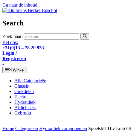
Ga naar de inhoud
Search
Zoek naar:
Bel ons:
+31(0)13 – 78 20 933
Login /
Registreren
-
Winkel
Alle Categorieën
Chassis
Giekdelen
Electra
Hydrauliek
Afdichtsets
Gebruikt
Home
Categorieën
Hydrauliek componenten
Spoelstift Tbv Lmb Ot