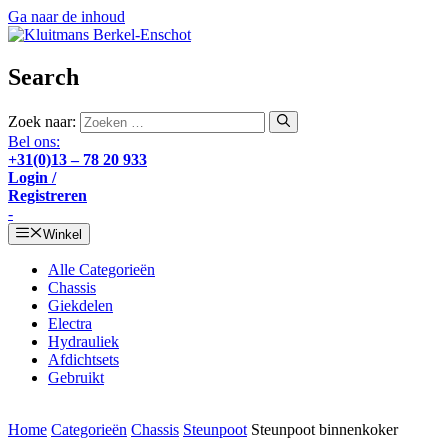
Ga naar de inhoud
Search
Zoek naar:
Bel ons:
+31(0)13 – 78 20 933
Login /
Registreren
-
Winkel
Alle Categorieën
Chassis
Giekdelen
Electra
Hydrauliek
Afdichtsets
Gebruikt
Home
Categorieën
Chassis
Steunpoot
Steunpoot binnenkoker