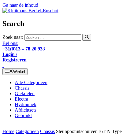
Ga naar de inhoud
Search
Zoek naar:
Bel ons:
+31(0)13 – 78 20 933
Login /
Registreren
-
Winkel
Alle Categorieën
Chassis
Giekdelen
Electra
Hydrauliek
Afdichtsets
Gebruikt
Home
Categorieën
Chassis
Steunpootuitschuiver 16-r N Type