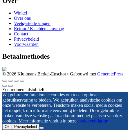
Over
Winkel
Over ons
Veelgestelde vragen
Retour / Klachten aanvraag
Contact
Privacybeleid
Voorwaarden
Betaalmethodes
© 2026 Kluitmans Berkel-Enschot
• Gebouwd met
GeneratePress
Een moment alstublieft
Wij gebruiken functionele cookies om u een optimale
gebruikservaring te bieden. We gebruiken analytische cookies om
onze website te verbeteren. Tenslotte maken social media cookies
het mogelijk om informatie eenvoudig te delen. Door gebruik te
maken van deze website gaat u akkoord met het plaatsen van deze
cookies. Meer informatie vindt u in onze
cookieverklaring
.
Ok
Privacybeleid