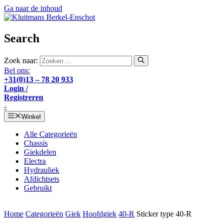
Ga naar de inhoud
Search
Zoek naar:
Bel ons:
+31(0)13 – 78 20 933
Login /
Registreren
-
Winkel
Alle Categorieën
Chassis
Giekdelen
Electra
Hydrauliek
Afdichtsets
Gebruikt
Home
Categorieën
Giek
Hoofdgiek
40-R
Sticker type 40-R