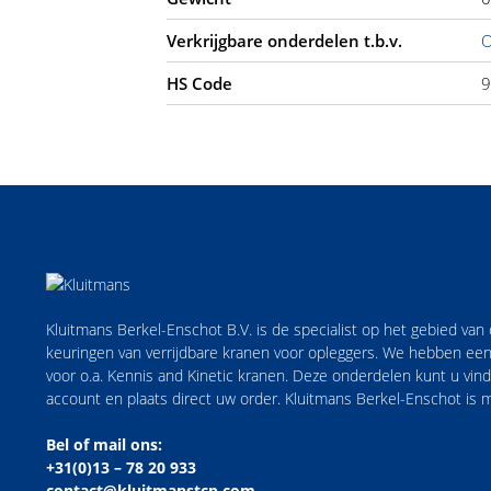
Verkrijgbare onderdelen t.b.v.
O
HS Code
9
Kluitmans Berkel-Enschot B.V. is de specialist op het gebied va
keuringen van verrijdbare kranen voor opleggers. We hebben een
voor o.a. Kennis and Kinetic kranen. Deze onderdelen kunt u vi
account en plaats direct uw order. Kluitmans Berkel-Enschot is
Bel of mail ons:
+31(0)13 – 78 20 933
contact@kluitmanstcp.com