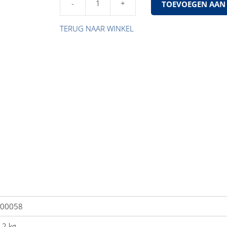
TOEVOEGEN AAN
Stroomkabel
3x1.0
TERUG NAAR WINKEL
aantal
00058
.2 kg