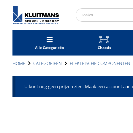
Ga
naar
Zoek
de
naar:
inhoud
Alle Categorieën
Chassis
HOME
CATEGORIEËN
ELEKTRISCHE COMPONENTEN
U kunt nog geen prijzen zien. Maak een account aan 