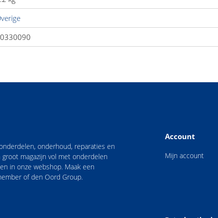
verige
0330090
Account
n onderdelen, onderhoud, reparaties en
Mijn account
 groot magazijn vol met onderdelen
nden in onze webshop. Maak een
 member of den Oord Group.