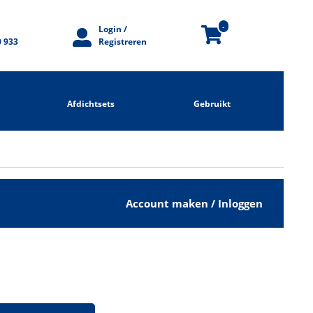
-
Login /
0 933
Registreren
Afdichtsets
Gebruikt
Account maken / Inloggen