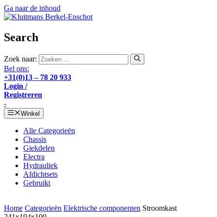
Ga naar de inhoud
Search
Zoek naar:
Bel ons:
+31(0)13 – 78 20 933
Login /
Registreren
-
Winkel
Alle Categorieën
Chassis
Giekdelen
Electra
Hydrauliek
Afdichtsets
Gebruikt
Home
Categorieën
Elektrische componenten
Stroomkast
241x194x100