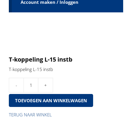
Account maken / Inloggen
T-koppeling L-15 instb
T-koppeling L-15 instb
T-
koppeling
TOEVOEGEN AAN WINKELWAGEN
L-
15
instb
TERUG NAAR WINKEL
aantal