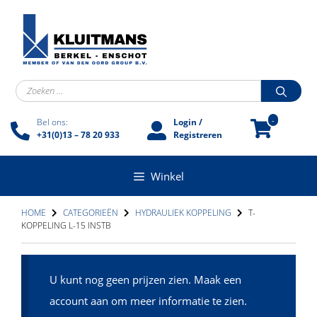
Ga
naar
de
inhoud
Zoek
naar:
-
Bel ons:
Login /
+31(0)13 – 78 20 933
Registreren
Winkel
HOME
CATEGORIEËN
HYDRAULIEK KOPPELING
T-
KOPPELING L-15 INSTB
U kunt nog geen prijzen zien. Maak een
account aan om meer informatie te zien.