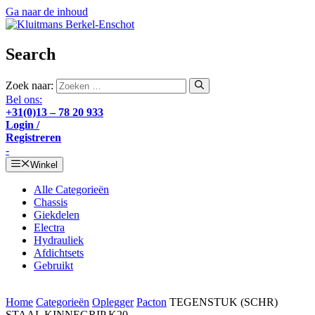
Ga naar de inhoud
Search
Zoek naar:
Bel ons:
+31(0)13 – 78 20 933
Login /
Registreren
-
Winkel
Alle Categorieën
Chassis
Giekdelen
Electra
Hydrauliek
Afdichtsets
Gebruikt
Home
Categorieën
Oplegger
Pacton
TEGENSTUK (SCHR)
STAAL KINNEGRIP K20