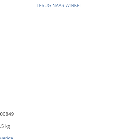
TERUG NAAR WINKEL
Led
Oranje
aantal
00849
.5 kg
verige