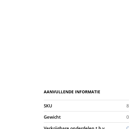
AANVULLENDE INFORMATIE
SKU
8
Gewicht
0
Verkrijgbare onderdelen t.b.v.
O