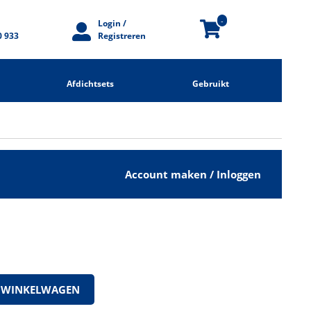
-
Login /
0 933
Registreren
Afdichtsets
Gebruikt
Account maken / Inloggen
 WINKELWAGEN