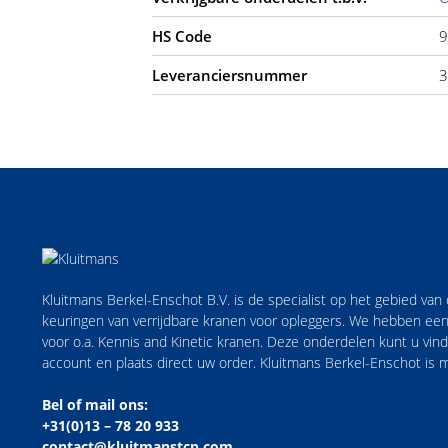
HS Code
9
Leveranciersnummer
3
Kluitmans Berkel-Enschot B.V. is de specialist op het gebied va
keuringen van verrijdbare kranen voor opleggers. We hebben een
voor o.a. Kennis and Kinetic kranen. Deze onderdelen kunt u vi
account en plaats direct uw order. Kluitmans Berkel-Enschot is
Bel of mail ons:
+31(0)13 – 78 20 933
contact@kluitmanstcp.com