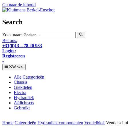
Ga naar de inhoud
Search
Zoek naar:
Bel ons:
+31(0)13 – 78 20 933
Login /
Registreren
-
Winkel
Alle Categorieën
Chassis
Giekdelen
Electra
Hydrauliek
Afdichtsets
Gebruikt
Home
Categorieën
Hydrauliek componenten
Ventielblok
Ventielschui