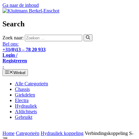
Ga naar de inhoud
Search
Zoek naar:
Bel ons:
+31(0)13 – 78 20 933
Login /
Registreren
-
Winkel
Alle Categorieën
Chassis
Giekdelen
Electra
Hydrauliek
Afdichtsets
Gebruikt
Home
Categorieën
Hydrauliek koppeling
Verbindingskoppeling S-
38