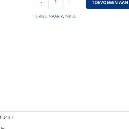
TOEVOEGEN AAN
Verdeeldoos
achter
TERUG NAAR WINKEL
aantal
00435
 kg