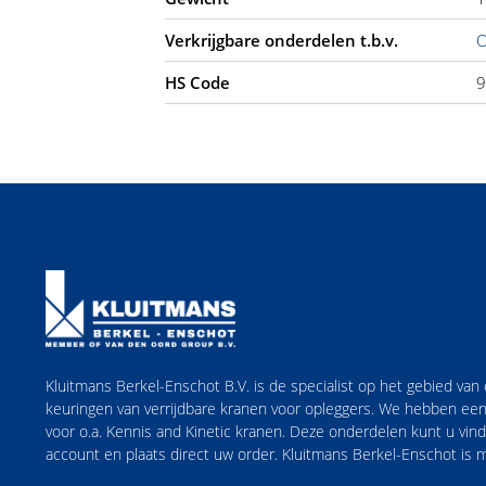
Verkrijgbare onderdelen t.b.v.
O
HS Code
9
Kluitmans Berkel-Enschot B.V. is de specialist op het gebied va
keuringen van verrijdbare kranen voor opleggers. We hebben een
voor o.a. Kennis and Kinetic kranen. Deze onderdelen kunt u vi
account en plaats direct uw order. Kluitmans Berkel-Enschot is