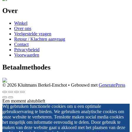
Over
Winkel
Over ons
Veelgestelde vragen
Retour / Klachten aanvraag
Contact
Privacybeleid
Voorwaarden
Betaalmethodes
© 2026 Kluitmans Berkel-Enschot
• Gebouwd met
GeneratePress
Een moment alstublieft
Wij gebruiken functionele cookies om u een optimale
gebruikservaring te bieden. We gebruiken analytische cookies om
onze website te verbeteren. Tenslotte maken social media cookies
het mogelijk om informatie eenvoudig te delen. Door gebruik te
maken van deze website gaat u akkoord met het plaatsen van deze