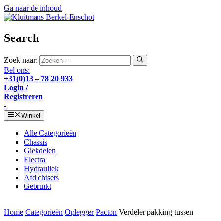
Ga naar de inhoud
Search
Zoek naar:
Bel ons:
+31(0)13 – 78 20 933
Login /
Registreren
-
Winkel
Alle Categorieën
Chassis
Giekdelen
Electra
Hydrauliek
Afdichtsets
Gebruikt
Home
Categorieën
Oplegger
Pacton
Verdeler pakking tussen