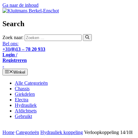
Ga naar de inhoud
Search
Zoek naar:
Bel ons:
+31(0)13 – 78 20 933
Login /
Registreren
-
Winkel
Alle Categorieën
Chassis
Giekdelen
Electra
Hydrauliek
Afdichtsets
Gebruikt
Home
Categorieën
Hydrauliek koppeling
Verloopkoppeling 14/10l